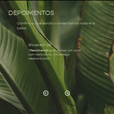
DEPOIMENTOS
Confira o que estão comentando sobre a
casa
Elizabeth Gil
"
Recomendo
para tomar um café
com delícias ou um almoço
descontraído."