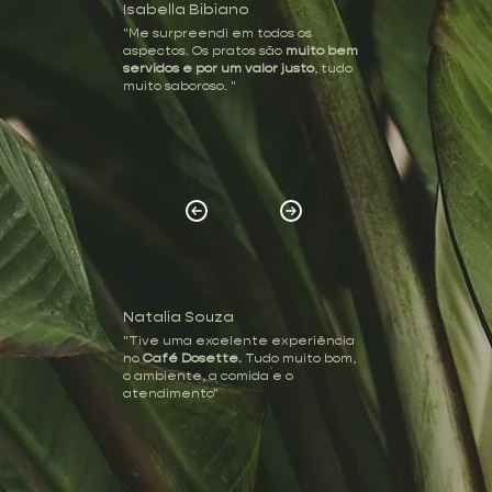
Isabella Bibiano
"Me surpreendi em todos os
aspectos. Os pratos são
muito bem
servidos e por um valor justo
, tudo
muito saboroso. "
Natalia Souza
"Tive uma excelente experiência
no
Café Dosette.
Tudo muito bom,
o ambiente, a comida e o
atendimento"